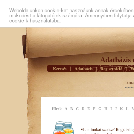
Weboldalunkon cookie-kat hasznáunk annak érdekében h
muködést a látogatóink számára. Amennyiben folytatja 
cookie-k használatába.
Adatbázis 
Keresés
|
Adatbázis
|
Regisztráció
|
E
Felh
Hírek
A
B
C
D
E
F
G
H
I
J
K
L
Vitaminokat szedsz? Rögzítsd e