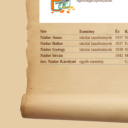
egészségközpontjában.
Név
Esemény
Év
K
Nádor Anna
iskolai tanulmányok
1937
N
Nádor Bálint
iskolai tanulmányok
1937
E
Nádor György
iskolai tanulmányok
1938
N
Nádor István
1941
M
özv. Nádor Károlyné
egyéb esemény
G