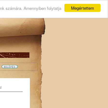
Megértettem
ink számára. Amennyiben folytatja
Z