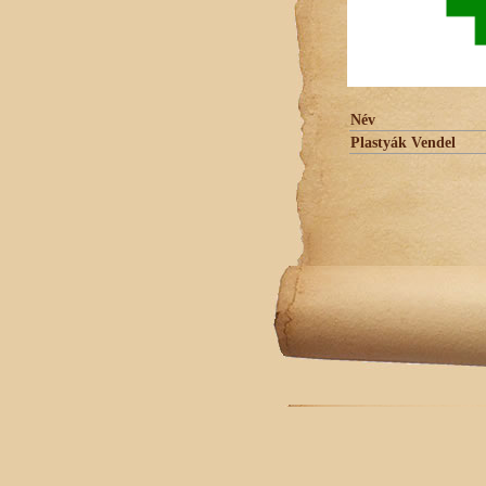
Név
Plastyák Vendel