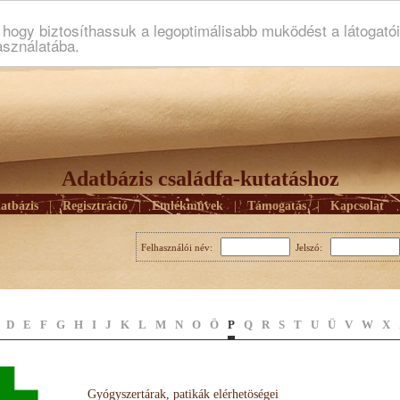
ogy biztosíthassuk a legoptimálisabb muködést a látogató
asználatába.
Adatbázis családfa-kutatáshoz
atbázis
|
Regisztráció
|
Emlékmûvek
|
Támogatás
|
Kapcsolat
Felhasználói név:
Jelszó:
D
E
F
G
H
I
J
K
L
M
N
O
Ö
P
Q
R
S
T
U
Ü
V
W
X
Gyógyszertárak, patikák elérhetöségei