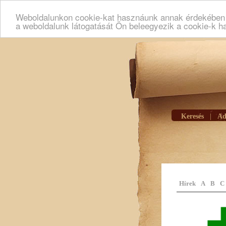
Weboldalunkon cookie-kat hasznáunk annak érdekében h
a weboldalunk látogatását Ön beleegyezik a cookie-k h
Keresés
|
Ad
Hírek
A
B
C