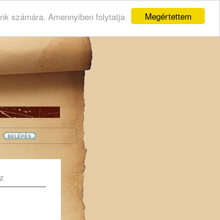
Megértettem
ink számára. Amennyiben folytatja
Z