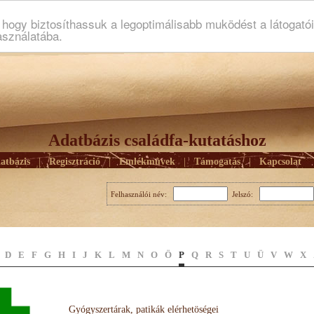
ogy biztosíthassuk a legoptimálisabb muködést a látogató
asználatába.
Adatbázis családfa-kutatáshoz
atbázis
|
Regisztráció
|
Emlékmûvek
|
Támogatás
|
Kapcsolat
Felhasználói név:
Jelszó:
D
E
F
G
H
I
J
K
L
M
N
O
Ö
P
Q
R
S
T
U
Ü
V
W
X
Gyógyszertárak, patikák elérhetöségei