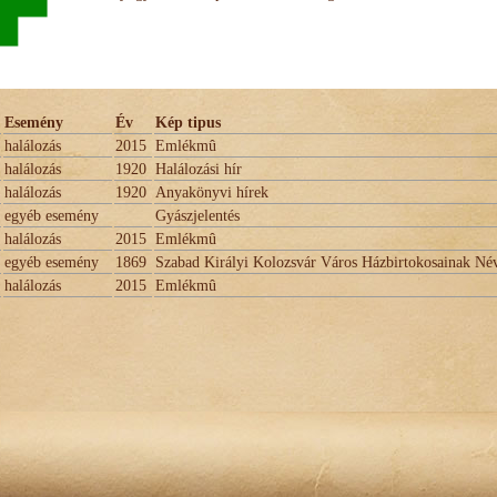
Esemény
Év
Kép tipus
halálozás
2015
Emlékmû
halálozás
1920
Halálozási hír
halálozás
1920
Anyakönyvi hírek
egyéb esemény
Gyászjelentés
halálozás
2015
Emlékmû
egyéb esemény
1869
Szabad Királyi Kolozsvár Város Házbirtokosainak Né
halálozás
2015
Emlékmû