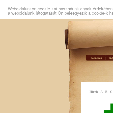
Weboldalunkon cookie-kat hasznáunk annak érdekében h
a weboldalunk látogatását Ön beleegyezik a cookie-k h
Keresés
|
Ad
Hírek
A
B
C