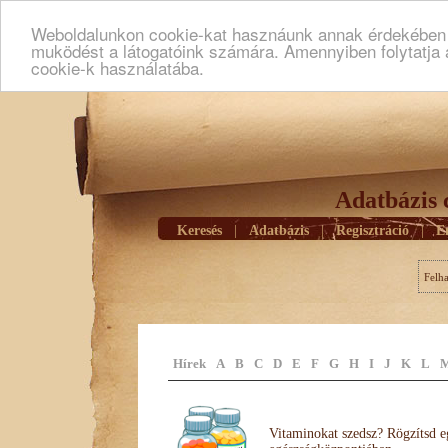
Weboldalunkon cookie-kat hasznáunk annak érdekében h
muködést a látogatóink számára. Amennyiben folytatja 
cookie-k használatába.
Adatbázis 
Keresés
|
Adatbázis
|
Regisztráció
|
E
Felh
Hírek
A
B
C
D
E
F
G
H
I
J
K
L
Vitaminokat szedsz? Rögzítsd e