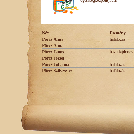
egészségközpontjában.
Név
Esemény
Põrcz Anna
halálozás
Pörcz Anna
Pörcz János
háztulajdonos
Pörcz József
Pörcz Juliánna
halálozás
Pörcz Szilveszter
halálozás