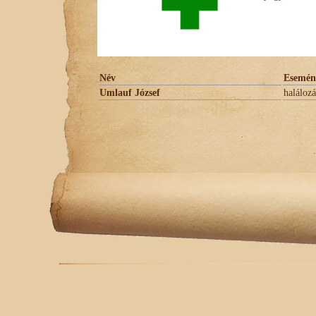
Név
Esemén
Umlauf József
halálozá