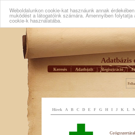
Weboldalunkon cookie-kat hasznáunk annak érdekében h
muködést a látogatóink számára. Amennyiben folytatja 
cookie-k használatába.
Adatbázis 
Keresés
|
Adatbázis
|
Regisztráció
|
E
Felh
Hírek
A
B
C
D
E
F
G
H
I
J
K
L
Gyógyszertárak