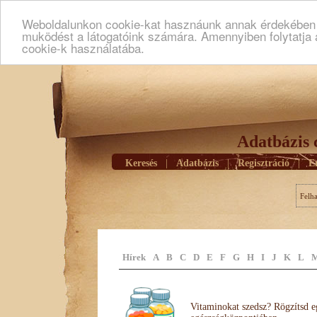
Weboldalunkon cookie-kat hasznáunk annak érdekében h
muködést a látogatóink számára. Amennyiben folytatja 
cookie-k használatába.
Adatbázis 
Keresés
|
Adatbázis
|
Regisztráció
|
E
Felh
Hírek
A
B
C
D
E
F
G
H
I
J
K
L
Vitaminokat szedsz? Rögzítsd e