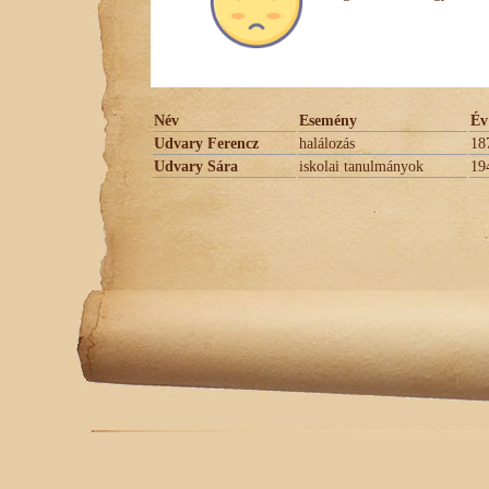
Név
Esemény
Év
Udvary Ferencz
halálozás
18
Udvary Sára
iskolai tanulmányok
19