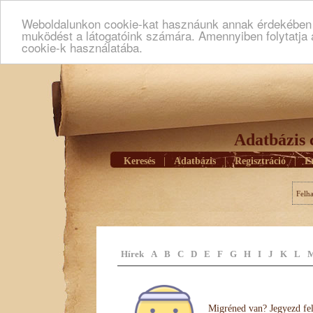
Weboldalunkon cookie-kat hasznáunk annak érdekében h
muködést a látogatóink számára. Amennyiben folytatja 
cookie-k használatába.
Adatbázis 
Keresés
|
Adatbázis
|
Regisztráció
|
E
Felh
Hírek
A
B
C
D
E
F
G
H
I
J
K
L
Migréned van? Jegyezd fel 