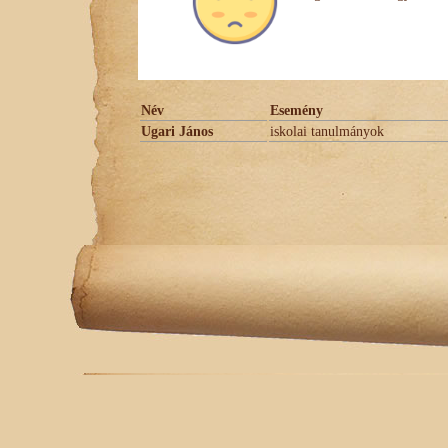
Név
Esemény
Ugari János
iskolai tanulmányok