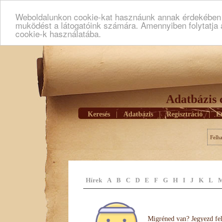
Weboldalunkon cookie-kat hasznáunk annak érdekében h
muködést a látogatóink számára. Amennyiben folytatja 
cookie-k használatába.
Adatbázis 
Keresés
|
Adatbázis
|
Regisztráció
|
E
Felh
Hírek
A
B
C
D
E
F
G
H
I
J
K
L
Migréned van? Jegyezd fel 