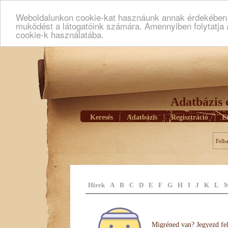
Weboldalunkon cookie-kat hasznáunk annak érdekében h
muködést a látogatóink számára. Amennyiben folytatja 
cookie-k használatába.
Adatbázis 
Keresés
|
Adatbázis
|
Regisztráció
|
E
Felh
Hírek
A
B
C
D
E
F
G
H
I
J
K
L
Migréned van? Jegyezd fel 