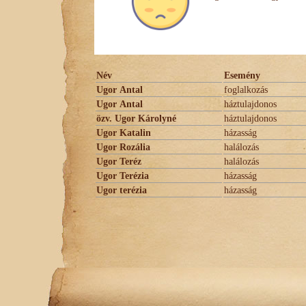
Név
Esemény
Ugor Antal
foglalkozás
Ugor Antal
háztulajdonos
özv. Ugor Károlyné
háztulajdonos
Ugor Katalin
házasság
Ugor Rozália
halálozás
Ugor Teréz
halálozás
Ugor Terézia
házasság
Ugor terézia
házasság