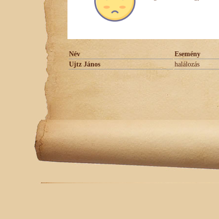
Név
Esemény
Ujtz János
halálozás