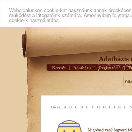
Weboldalunkon cookie-kat hasznáunk annak érdekében h
muködést a látogatóink számára. Amennyiben folytatja 
cookie-k használatába.
Adatbázis 
Keresés
|
Adatbázis
|
Regisztráció
|
E
Felh
Hírek
A
B
C
D
E
F
G
H
I
J
K
L
Migréned van? Jegyezd fel 