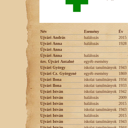
Név
Esemény
Év
Ujvári András
halálozás
2015
Ujvári Anna
halálozás
1928
Újvári Anna
Újvári Anna
halálozás
özv. Újvári Antalné
egyéb esemény
Ujvári György
iskolai tanulmányok
1943
Ujvári Cz. Györgyné
egyéb esemény
1869
Ujvári Ilona
iskolai tanulmányok
1934
Ujvári Ilona
iskolai tanulmányok
1933
Ujvári István
iskolai tanulmányok
1942
Ujvári István
halálozás
2009
Ujvári István
halálozás
2015
Ujvári István
iskolai tanulmányok
1943
Ujvári István
halálozás
2015
Ujvári István
iskolai tanulmányok
1943
Ujvári István
iskolai tanulmányok
1944