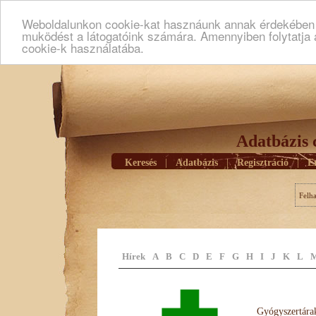
Weboldalunkon cookie-kat hasznáunk annak érdekében h
muködést a látogatóink számára. Amennyiben folytatja 
cookie-k használatába.
Adatbázis 
Keresés
|
Adatbázis
|
Regisztráció
|
E
Felh
Hírek
A
B
C
D
E
F
G
H
I
J
K
L
Gyógyszertárak