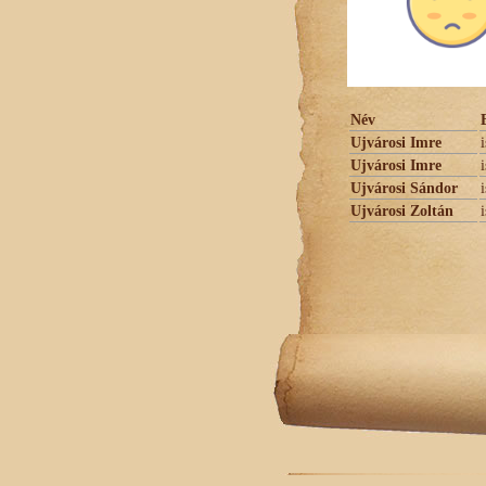
Név
Ujvárosi Imre
Ujvárosi Imre
Ujvárosi Sándor
Ujvárosi Zoltán