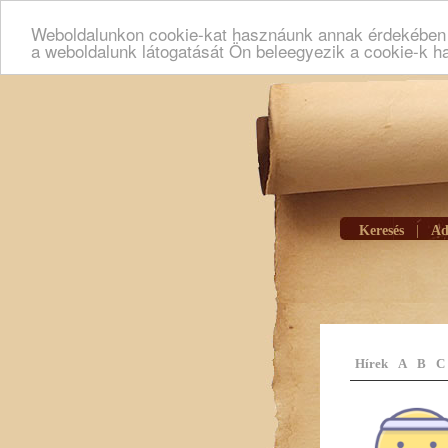
Weboldalunkon cookie-kat hasznáunk annak érdekében h
a weboldalunk látogatását Ön beleegyezik a cookie-k h
Keresés
|
Ad
Hírek
A
B
C