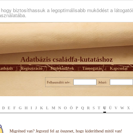
ogy biztosíthassuk a legoptimálisabb muködést a látogató
asználatába.
Adatbázis családfa-kutatáshoz
atbázis
|
Regisztráció
|
Emlékmûvek
|
Támogatás
|
Kapcsolat
Felhasználói név:
Jelszó:
D
E
F
G
H
I
J
K
L
M
N
O
Ö
P
Q
R
S
T
U
Ü
V
W
X
Migréned van? Jegyezd fel az összeset, hogy kideríthesd mitöl van!