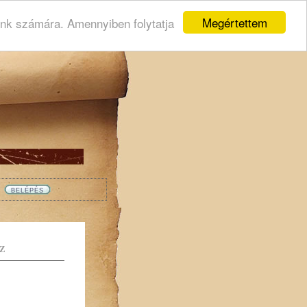
Megértettem
ink számára. Amennyiben folytatja
Z