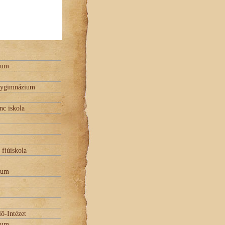
ium
ánygimnázium
nc iskola
 fiúiskola
ium
õ-Intézet
ium