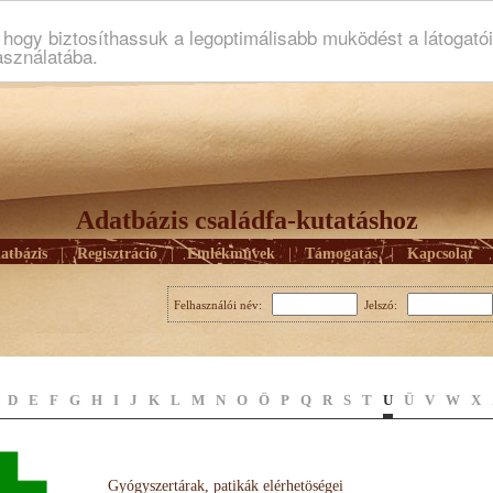
ogy biztosíthassuk a legoptimálisabb muködést a látogató
asználatába.
Adatbázis családfa-kutatáshoz
atbázis
|
Regisztráció
|
Emlékmûvek
|
Támogatás
|
Kapcsolat
Felhasználói név:
Jelszó:
D
E
F
G
H
I
J
K
L
M
N
O
Ö
P
Q
R
S
T
U
Ü
V
W
X
Gyógyszertárak, patikák elérhetöségei