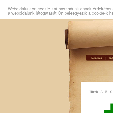
Weboldalunkon cookie-kat hasznáunk annak érdekében h
a weboldalunk látogatását Ön beleegyezik a cookie-k h
Keresés
|
Ad
Hírek
A
B
C