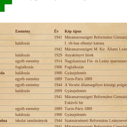
Esemény
Év
Kép tipus
1941
Máramarosszigeti Református Gimnáz
halálozás
I. vh-ban elhunyt katona
1942
Máramarosszigeti M. Kir. Állami Le
halálozás
1929
Anyakönyvi hírek
egyéb esemény
1914
Nagykanizsai Fiú- és Leány iparostano
foglalkozás
1906
Foglalkozás
Ida
halálozás
1900
Gyászjelentés
egyéb esemény
1889
Turin-Páris 1889
egyéb esemény
1944
A Vecsési államsegélyes községi polgár
halálozás
2009
Gyászjelentés
1941
Máramarosszigeti Református Gimnáz
Esküvõi hír
egyéb esemény
1889
Turin-Páris 1889
halálozás
1900
Gyászjelentés
olna
iskolai tanulmányok
1944
Szatmárnémeti Református Leánynevel
1941
Máramarosszigeti Református Gimnáz