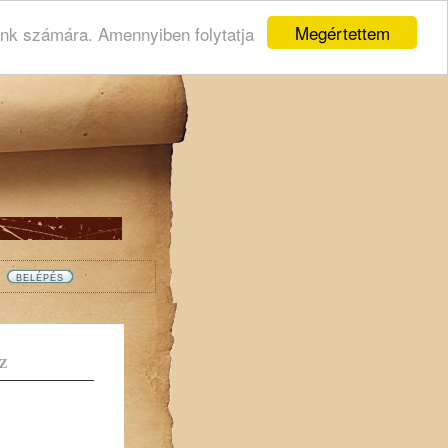
Megértettem
ink számára. Amennyiben folytatja
Z