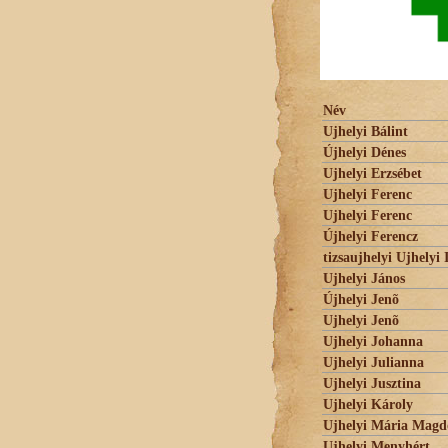
Név
Ujhelyi Bálint
Újhelyi Dénes
Ujhelyi Erzsébet
Ujhelyi Ferenc
Ujhelyi Ferenc
Újhelyi Ferencz
tizsaujhelyi Ujhelyi 
Ujhelyi János
Újhelyi Jenõ
Ujhelyi Jenõ
Ujhelyi Johanna
Ujhelyi Julianna
Ujhelyi Jusztina
Ujhelyi Károly
Ujhelyi Mária Magd
Ujhelyi Menyhért