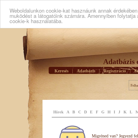
Weboldalunkon cookie-kat hasznáunk annak érdekében h
muködést a látogatóink számára. Amennyiben folytatja 
cookie-k használatába.
Adatbázis 
Keresés
|
Adatbázis
|
Regisztráció
|
E
Felh
Hírek
A
B
C
D
E
F
G
H
I
J
K
L
Migréned van? Jegyezd fel 