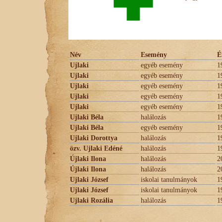
Név
Esemény
É
Ujlaki
egyéb esemény
1
Ujlaki
egyéb esemény
1
Ujlaki
egyéb esemény
1
Ujlaki
egyéb esemény
1
Ujlaki
egyéb esemény
1
Ujlaki Béla
halálozás
1
Ujlaki Béla
egyéb esemény
1
Ujlaki Dorottya
halálozás
1
özv. Ujlaki Edéné
halálozás
1
Újlaki Ilona
halálozás
2
Újlaki Ilona
halálozás
2
Ujlaki József
iskolai tanulmányok
1
Ujlaki József
iskolai tanulmányok
1
Ujlaki Rozália
halálozás
1