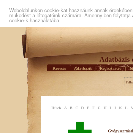
Weboldalunkon cookie-kat hasznáunk annak érdekében h
muködést a látogatóink számára. Amennyiben folytatja 
cookie-k használatába.
Adatbázis 
Keresés
|
Adatbázis
|
Regisztráció
|
E
Felh
Hírek
A
B
C
D
E
F
G
H
I
J
K
L
Gyógyszertárak