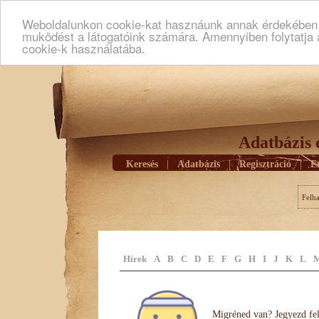
Weboldalunkon cookie-kat hasznáunk annak érdekében h
muködést a látogatóink számára. Amennyiben folytatja 
cookie-k használatába.
Adatbázis 
Keresés
|
Adatbázis
|
Regisztráció
|
E
Felh
Hírek
A
B
C
D
E
F
G
H
I
J
K
L
Migréned van? Jegyezd fel 