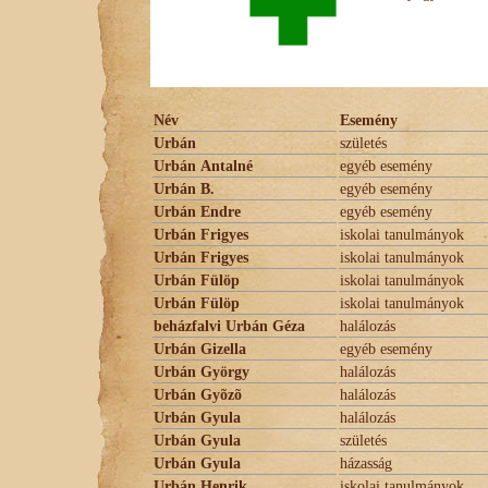
Név
Esemény
Urbán
születés
Urbán Antalné
egyéb esemény
Urbán B.
egyéb esemény
Urbán Endre
egyéb esemény
Urbán Frigyes
iskolai tanulmányok
Urbán Frigyes
iskolai tanulmányok
Urbán Fülöp
iskolai tanulmányok
Urbán Fülöp
iskolai tanulmányok
beházfalvi Urbán Géza
halálozás
Urbán Gizella
egyéb esemény
Urbán György
halálozás
Urbán Gyõzõ
halálozás
Urbán Gyula
halálozás
Urbán Gyula
születés
Urbán Gyula
házasság
Urbán Henrik
iskolai tanulmányok