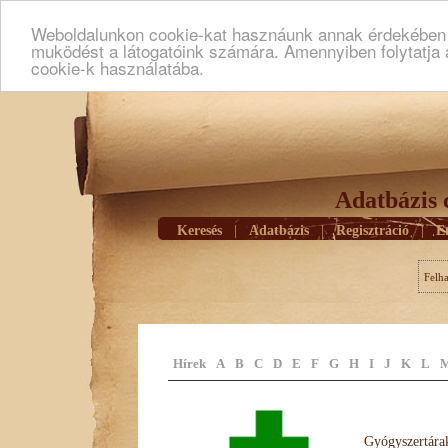
Weboldalunkon cookie-kat hasznáunk annak érdekében h
muködést a látogatóink számára. Amennyiben folytatja 
cookie-k használatába.
Adatbázis 
Keresés
|
Adatbázis
|
Regisztráció
|
E
Felh
Hírek
A
B
C
D
E
F
G
H
I
J
K
L
Gyógyszertárak