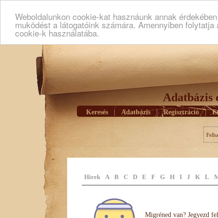
Weboldalunkon cookie-kat hasznáunk annak érdekében h
muködést a látogatóink számára. Amennyiben folytatja 
cookie-k használatába.
Adatbázis 
Keresés
|
Adatbázis
|
Regisztráció
|
E
Felh
Hírek
A
B
C
D
E
F
G
H
I
J
K
L
Migréned van? Jegyezd fel 