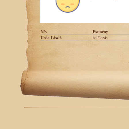
Név
Esemény
Urda László
halálozás