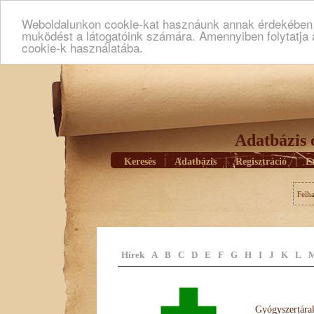
Weboldalunkon cookie-kat hasznáunk annak érdekében h
muködést a látogatóink számára. Amennyiben folytatja 
cookie-k használatába.
Adatbázis 
Keresés
|
Adatbázis
|
Regisztráció
|
E
Felh
Hírek
A
B
C
D
E
F
G
H
I
J
K
L
Gyógyszertárak