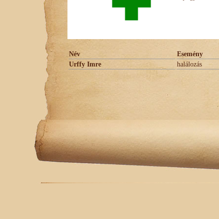
Név
Esemény
Urffy Imre
halálozás