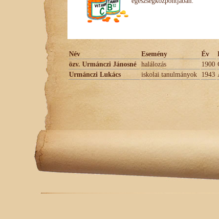
egészségközpontjában.
Név
Esemény
Év
özv. Urmánczi Jánosné
halálozás
1900
Urmánczi Lukács
iskolai tanulmányok
1943