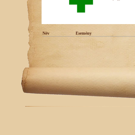
Név
Esemény