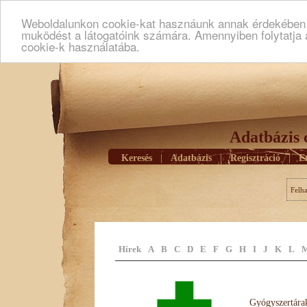
Weboldalunkon cookie-kat hasznáunk annak érdekében h
muködést a látogatóink számára. Amennyiben folytatja 
cookie-k használatába.
Adatbázis 
Keresés
|
Adatbázis
|
Regisztráció
|
E
Felh
Hírek
A
B
C
D
E
F
G
H
I
J
K
L
Gyógyszertárak