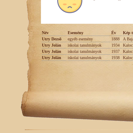
Név
Esemény
Év
Kép t
Utry Dezsõ
egyéb esemény
1888
A Baj
Utry Jolán
iskolai tanulmányok
1934
Kalocs
Utry Jolán
iskolai tanulmányok
1937
Kalocs
Utry Jolán
iskolai tanulmányok
1938
Kalocs