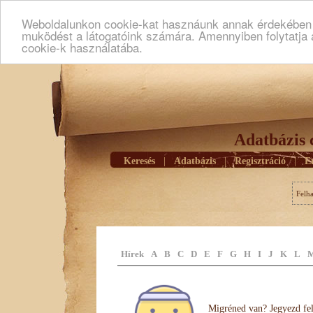
Weboldalunkon cookie-kat hasznáunk annak érdekében h
muködést a látogatóink számára. Amennyiben folytatja 
cookie-k használatába.
Adatbázis 
Keresés
|
Adatbázis
|
Regisztráció
|
E
Felh
Hírek
A
B
C
D
E
F
G
H
I
J
K
L
Migréned van? Jegyezd fel 