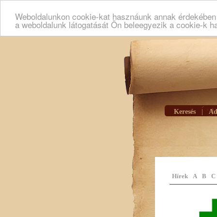
Weboldalunkon cookie-kat hasznáunk annak érdekében h
a weboldalunk látogatását Ön beleegyezik a cookie-k h
Keresés
|
Ad
Hírek
A
B
C