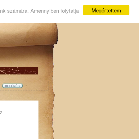
Megértettem
ink számára. Amennyiben folytatja
Z