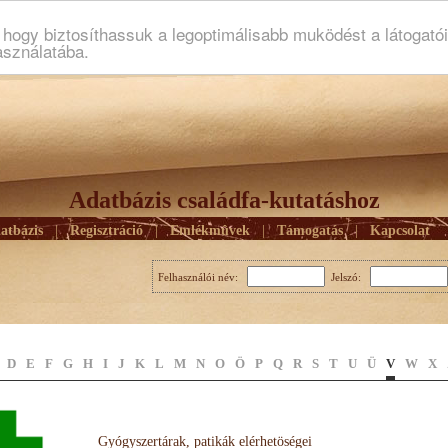
ogy biztosíthassuk a legoptimálisabb muködést a látogató
asználatába.
Adatbázis családfa-kutatáshoz
atbázis
|
Regisztráció
|
Emlékmûvek
|
Támogatás
|
Kapcsolat
Felhasználói név:
Jelszó:
D
E
F
G
H
I
J
K
L
M
N
O
Ö
P
Q
R
S
T
U
Ü
V
W
X
Gyógyszertárak, patikák elérhetöségei