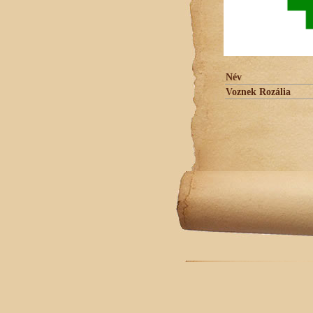
Név
Voznek Rozália