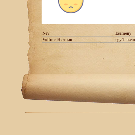
Név
Esemény
Volfner Herman
egyéb ese