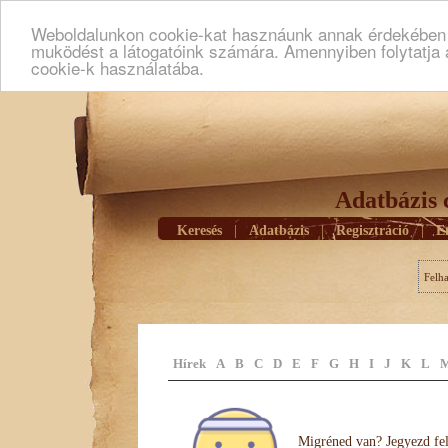
Weboldalunkon cookie-kat hasznáunk annak érdekében h
muködést a látogatóink számára. Amennyiben folytatja 
cookie-k használatába.
Adatbázis 
Keresés
|
Adatbázis
|
Regisztráció
|
E
Felh
Hírek
A
B
C
D
E
F
G
H
I
J
K
L
Migréned van? Jegyezd fel 