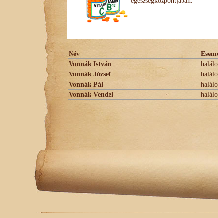
egészségközpontjában.
Név
Esem
Vonnák István
halálo
Vonnák József
halálo
Vonnák Pál
halálo
Vonnák Vendel
halálo