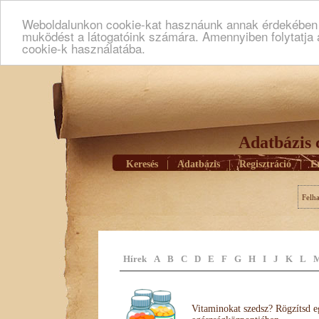
Weboldalunkon cookie-kat hasznáunk annak érdekében h
muködést a látogatóink számára. Amennyiben folytatja 
cookie-k használatába.
Adatbázis 
Keresés
|
Adatbázis
|
Regisztráció
|
E
Felh
Hírek
A
B
C
D
E
F
G
H
I
J
K
L
Vitaminokat szedsz? Rögzítsd e