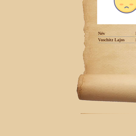
Név
Voschitz Lajos