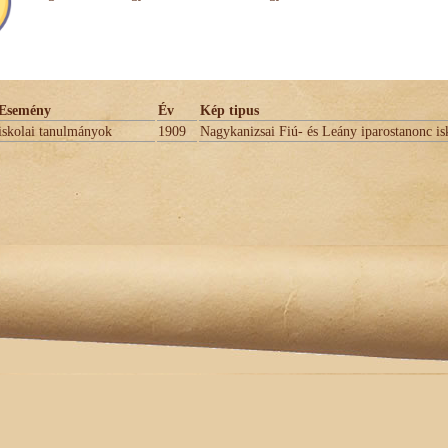
Esemény
Év
Kép tipus
iskolai tanulmányok
1909
Nagykanizsai Fiú- és Leány iparostanonc is