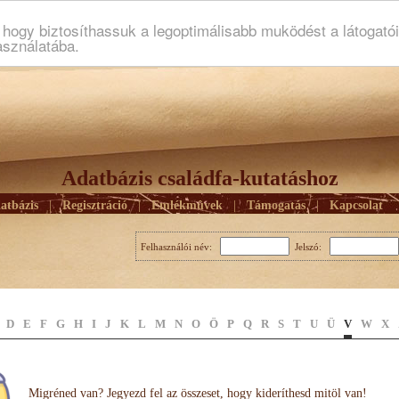
ogy biztosíthassuk a legoptimálisabb muködést a látogató
asználatába.
Adatbázis családfa-kutatáshoz
atbázis
|
Regisztráció
|
Emlékmûvek
|
Támogatás
|
Kapcsolat
Felhasználói név:
Jelszó:
D
E
F
G
H
I
J
K
L
M
N
O
Ö
P
Q
R
S
T
U
Ü
V
W
X
Migréned van? Jegyezd fel az összeset, hogy kideríthesd mitöl van!