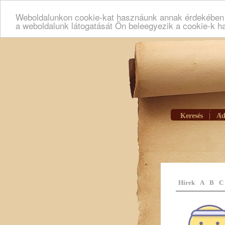
Weboldalunkon cookie-kat hasznáunk annak érdekében h
a weboldalunk látogatását Ön beleegyezik a cookie-k h
Keresés
|
Ad
Hírek
A
B
C