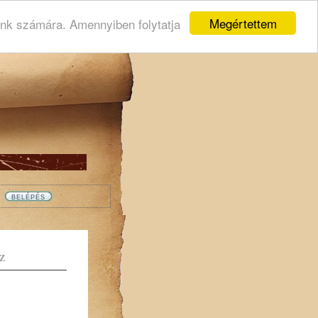
Megértettem
ink számára. Amennyiben folytatja
Z