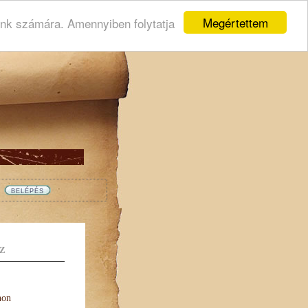
Megértettem
ink számára. Amennyiben folytatja
Z
non