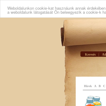
Weboldalunkon cookie-kat hasznáunk annak érdekében h
a weboldalunk látogatását Ön beleegyezik a cookie-k h
Keresés
|
Ad
Hírek
A
B
C