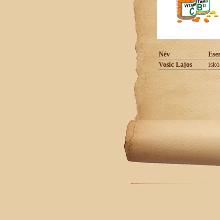
Név
Ese
Vosic Lajos
isko