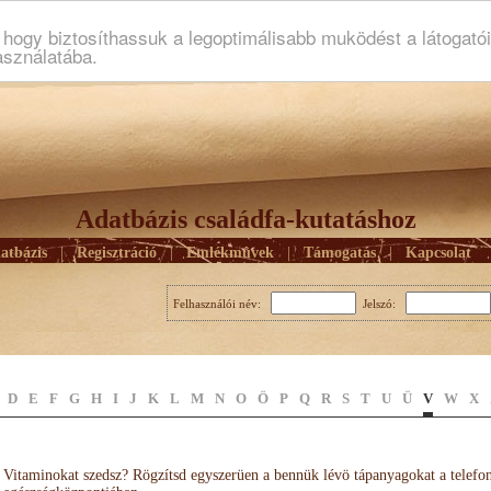
ogy biztosíthassuk a legoptimálisabb muködést a látogató
asználatába.
Adatbázis családfa-kutatáshoz
atbázis
|
Regisztráció
|
Emlékmûvek
|
Támogatás
|
Kapcsolat
Felhasználói név:
Jelszó:
D
E
F
G
H
I
J
K
L
M
N
O
Ö
P
Q
R
S
T
U
Ü
V
W
X
Vitaminokat szedsz? Rögzítsd egyszerüen a bennük lévö tápanyagokat a telefo