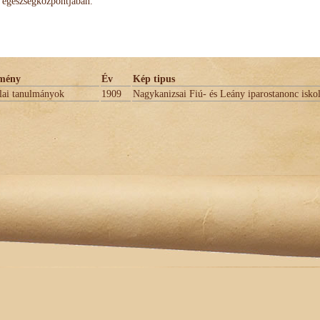
egészségközpontjában.
mény
Év
Kép tipus
lai tanulmányok
1909
Nagykanizsai Fiú- és Leány iparostanonc isko