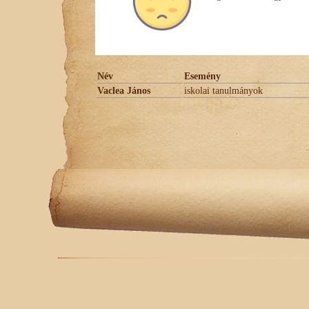
Név
Esemény
Vaclea János
iskolai tanulmányok