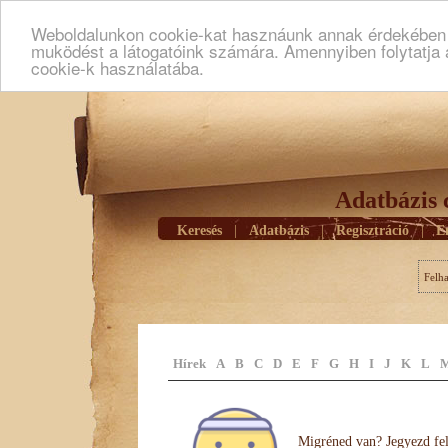
Weboldalunkon cookie-kat hasznáunk annak érdekében h
muködést a látogatóink számára. Amennyiben folytatja 
cookie-k használatába.
Adatbázis 
Keresés
|
Adatbázis
|
Regisztráció
|
E
Felh
Hírek
A
B
C
D
E
F
G
H
I
J
K
L
Migréned van? Jegyezd fel 