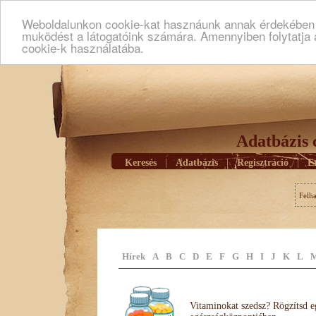
Weboldalunkon cookie-kat hasznáunk annak érdekében h
muködést a látogatóink számára. Amennyiben folytatja 
cookie-k használatába.
Adatbázis 
Keresés
|
Adatbázis
|
Regisztráció
|
E
Felh
Hírek
A
B
C
D
E
F
G
H
I
J
K
L
Vitaminokat szedsz? Rögzítsd e