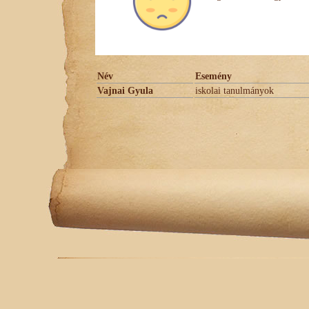
Név
Esemény
Vajnai Gyula
iskolai tanulmányok