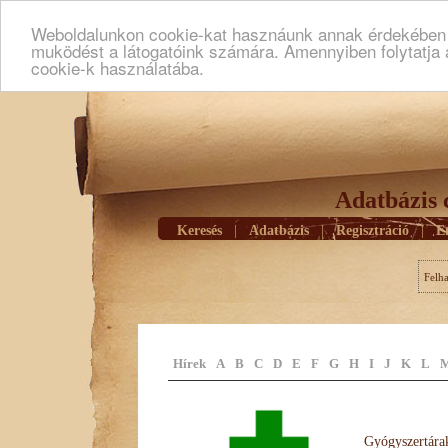
Weboldalunkon cookie-kat hasznáunk annak érdekében h
muködést a látogatóink számára. Amennyiben folytatja 
cookie-k használatába.
Adatbázis 
Keresés
|
Adatbázis
|
Regisztráció
|
E
Felh
Hírek
A
B
C
D
E
F
G
H
I
J
K
L
Gyógyszertárak