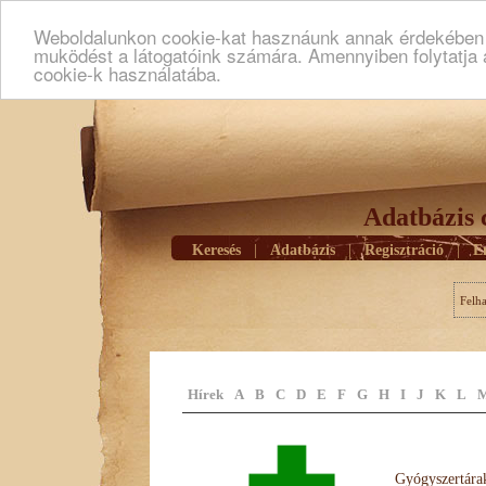
Weboldalunkon cookie-kat hasznáunk annak érdekében h
muködést a látogatóink számára. Amennyiben folytatja 
cookie-k használatába.
Adatbázis 
Keresés
|
Adatbázis
|
Regisztráció
|
E
Felh
Hírek
A
B
C
D
E
F
G
H
I
J
K
L
Gyógyszertárak