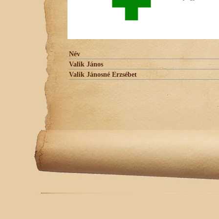
Név
Valik János
Valik Jánosné Erzsébet