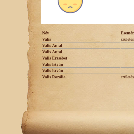
Név
Esemé
Valis
születés
Valis Antal
Valis Antal
Valis Erzsébet
Valis István
Valis István
Valis Rozália
születés