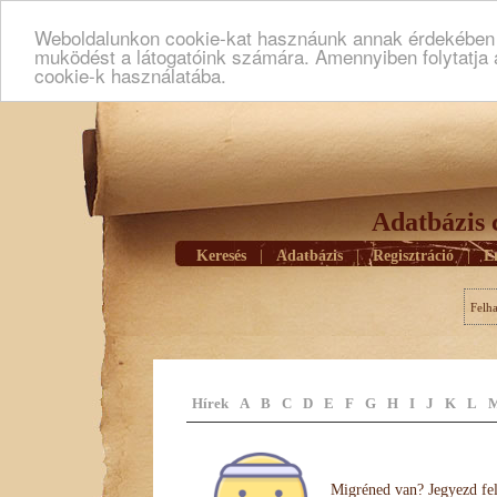
Weboldalunkon cookie-kat hasznáunk annak érdekében h
muködést a látogatóink számára. Amennyiben folytatja 
cookie-k használatába.
Adatbázis 
Keresés
|
Adatbázis
|
Regisztráció
|
E
Felh
Hírek
A
B
C
D
E
F
G
H
I
J
K
L
Migréned van? Jegyezd fel 