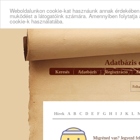
Weboldalunkon cookie-kat hasznáunk annak érdekében h
muködést a látogatóink számára. Amennyiben folytatja 
cookie-k használatába.
Adatbázis 
Keresés
|
Adatbázis
|
Regisztráció
|
E
Felh
Hírek
A
B
C
D
E
F
G
H
I
J
K
L
Migréned van? Jegyezd fel 