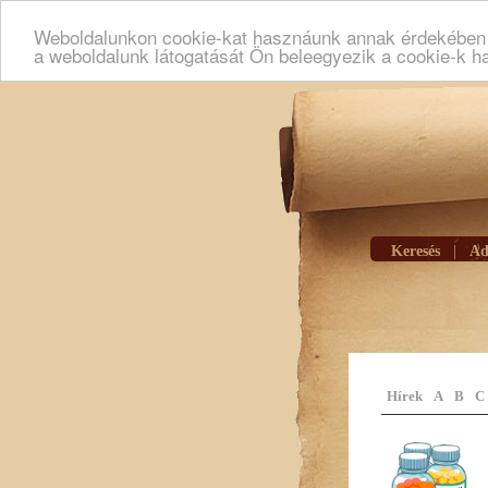
Weboldalunkon cookie-kat hasznáunk annak érdekében h
a weboldalunk látogatását Ön beleegyezik a cookie-k h
Keresés
|
Ad
Hírek
A
B
C