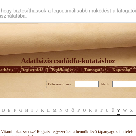
ogy biztosíthassuk a legoptimálisabb muködést a látogató
asználatába.
Adatbázis családfa-kutatáshoz
atbázis
|
Regisztráció
|
Emlékmûvek
|
Támogatás
|
Kapcsolat
Felhasználói név:
Jelszó:
D
E
F
G
H
I
J
K
L
M
N
O
Ö
P
Q
R
S
T
U
Ü
V
W
X
Vitaminokat szedsz? Rögzítsd egyszerüen a bennük lévö tápanyagokat a telefo