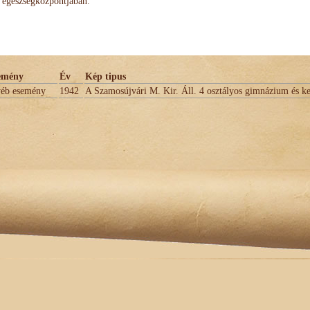
egészségközpontjában.
emény
Év
Kép tipus
yéb esemény
1942
A Szamosújvári M. Kir. Áll. 4 osztályos gimnázium és ke