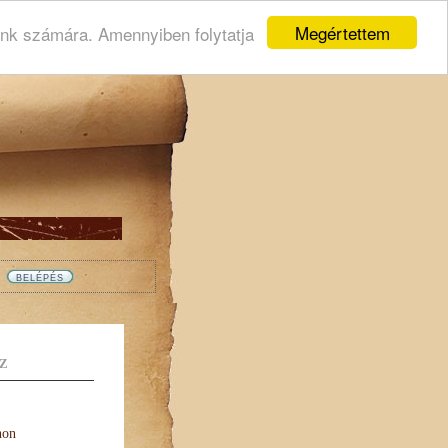
Megértettem
ink számára. Amennyiben folytatja
Z
non