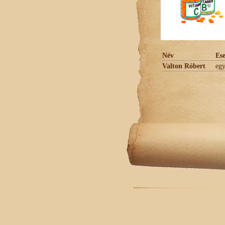
Név
Es
Valton Róbert
eg