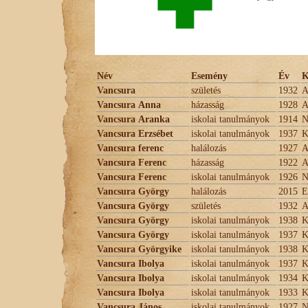
Név
Esemény
Év
K
Vancsura
születés
1932
A
Vancsura Anna
házasság
1928
A
Vancsura Aranka
iskolai tanulmányok
1914
N
Vancsura Erzsébet
iskolai tanulmányok
1937
K
Vancsura ferenc
halálozás
1927
A
Vancsura Ferenc
házasság
1922
A
Vancsura Ferenc
iskolai tanulmányok
1926
N
Vancsura György
halálozás
2015
E
Vancsura György
születés
1932
A
Vancsura György
iskolai tanulmányok
1938
K
Vancsura György
iskolai tanulmányok
1937
K
Vancsura Györgyike
iskolai tanulmányok
1938
K
Vancsura Ibolya
iskolai tanulmányok
1937
K
Vancsura Ibolya
iskolai tanulmányok
1934
K
Vancsura Ibolya
iskolai tanulmányok
1933
K
Vancsura János
iskolai tanulmányok
1927
N