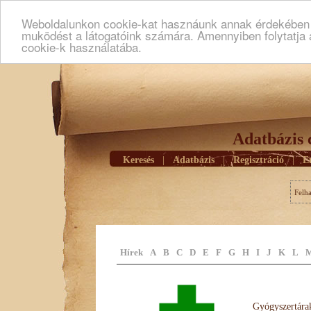
Weboldalunkon cookie-kat hasznáunk annak érdekében h
muködést a látogatóink számára. Amennyiben folytatja 
cookie-k használatába.
Adatbázis 
Keresés
|
Adatbázis
|
Regisztráció
|
E
Felh
Hírek
A
B
C
D
E
F
G
H
I
J
K
L
Gyógyszertárak