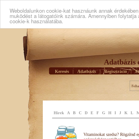
Weboldalunkon cookie-kat hasznáunk annak érdekében h
muködést a látogatóink számára. Amennyiben folytatja 
cookie-k használatába.
Adatbázis 
Keresés
|
Adatbázis
|
Regisztráció
|
E
Felh
Hírek
A
B
C
D
E
F
G
H
I
J
K
L
Vitaminokat szedsz? Rögzítsd e