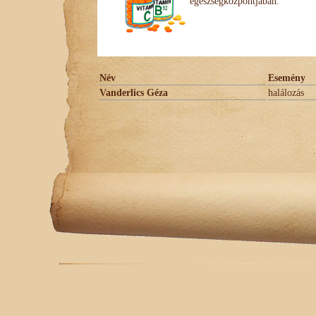
egészségközpontjában.
Név
Esemény
Vanderlics Géza
halálozás