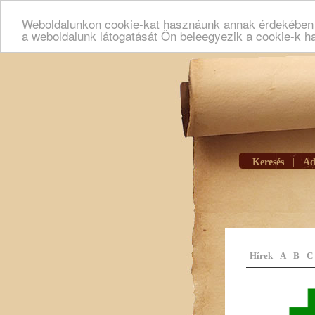
Weboldalunkon cookie-kat hasznáunk annak érdekében h
a weboldalunk látogatását Ön beleegyezik a cookie-k h
Keresés
|
Ad
Hírek
A
B
C