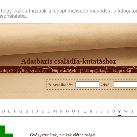
ogy biztosíthassuk a legoptimálisabb muködést a látogató
asználatába.
Adatbázis családfa-kutatáshoz
atbázis
|
Regisztráció
|
Emlékmûvek
|
Támogatás
|
Kapcsolat
Felhasználói név:
Jelszó:
D
E
F
G
H
I
J
K
L
M
N
O
Ö
P
Q
R
S
T
U
Ü
V
W
X
Gyógyszertárak, patikák elérhetöségei