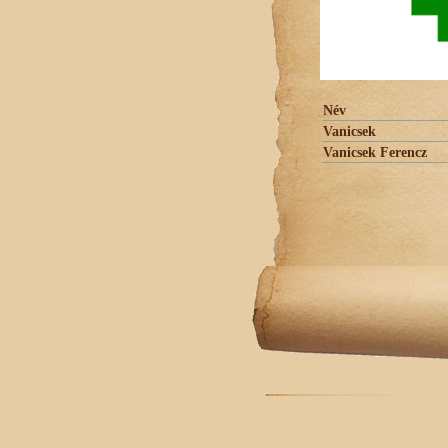
Név
Vanicsek
Vanicsek Ferencz