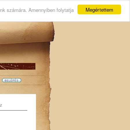
Megértettem
ink számára. Amennyiben folytatja
Z