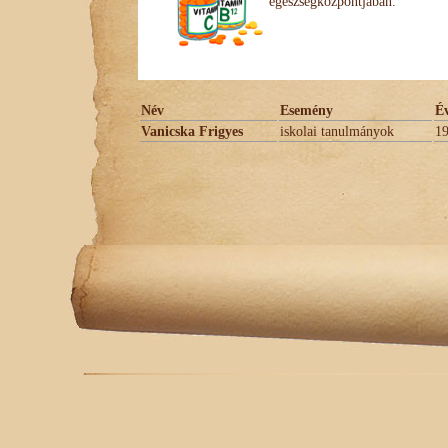
egészségközpontjában.
Név
Esemény
É
Vanicska Frigyes
iskolai tanulmányok
1