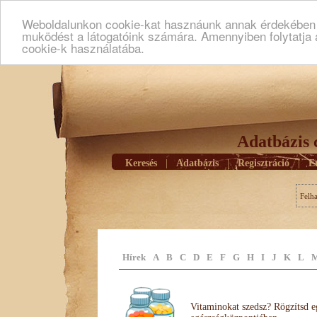
Weboldalunkon cookie-kat hasznáunk annak érdekében h
muködést a látogatóink számára. Amennyiben folytatja 
cookie-k használatába.
Adatbázis 
Keresés
|
Adatbázis
|
Regisztráció
|
E
Felh
Hírek
A
B
C
D
E
F
G
H
I
J
K
L
Vitaminokat szedsz? Rögzítsd e