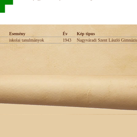
Esemény
Év
Kép tipus
iskolai tanulmányok
1943
Nagyváradi Szent László Gimnáz