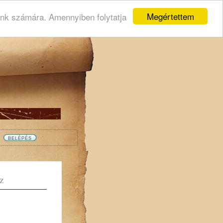
Megértettem
ink számára. Amennyiben folytatja
Z