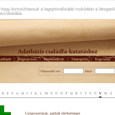
ogy biztosíthassuk a legoptimálisabb muködést a látogató
asználatába.
Adatbázis családfa-kutatáshoz
atbázis
|
Regisztráció
|
Emlékmûvek
|
Támogatás
|
Kapcsolat
Felhasználói név:
Jelszó:
D
E
F
G
H
I
J
K
L
M
N
O
Ö
P
Q
R
S
T
U
Ü
V
W
X
Gyógyszertárak, patikák elérhetöségei