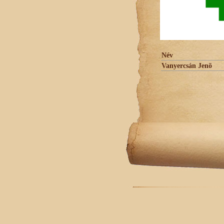
Név
Vanyercsán Jenõ