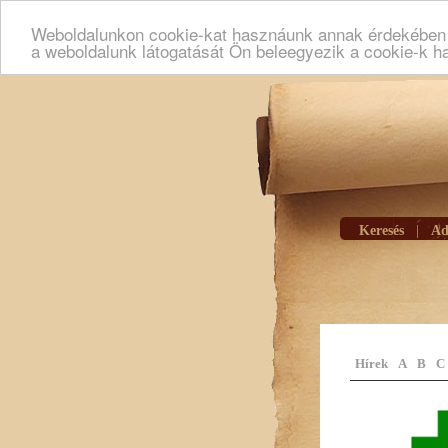
Weboldalunkon cookie-kat hasznáunk annak érdekében h
a weboldalunk látogatását Ön beleegyezik a cookie-k h
Keresés
|
Ad
Hírek
A
B
C