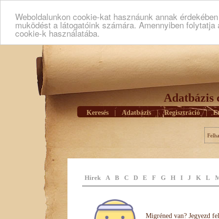
Weboldalunkon cookie-kat hasznáunk annak érdekében h
muködést a látogatóink számára. Amennyiben folytatja 
cookie-k használatába.
Adatbázis 
Keresés
|
Adatbázis
|
Regisztráció
|
E
Felh
Hírek
A
B
C
D
E
F
G
H
I
J
K
L
Migréned van? Jegyezd fel 