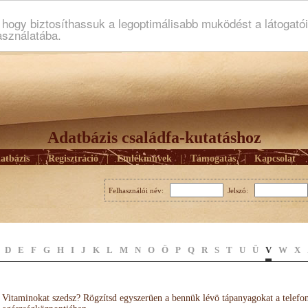
ogy biztosíthassuk a legoptimálisabb muködést a látogató
asználatába.
Adatbázis családfa-kutatáshoz
atbázis
|
Regisztráció
|
Emlékmûvek
|
Támogatás
|
Kapcsolat
Felhasználói név:
Jelszó:
D
E
F
G
H
I
J
K
L
M
N
O
Ö
P
Q
R
S
T
U
Ü
V
W
X
Vitaminokat szedsz? Rögzítsd egyszerüen a bennük lévö tápanyagokat a telefo