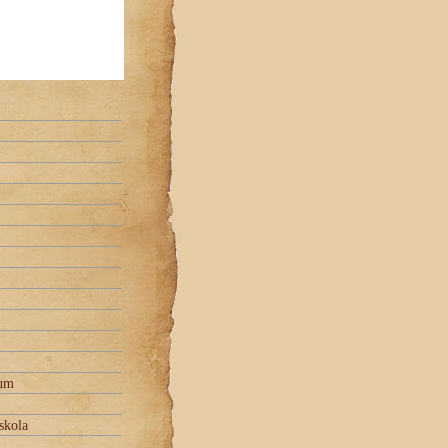
ium
skola