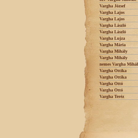
Vargha József
Vargha Lajos
Vargha Lajos
Vargha László
Vargha László
Vargha Lujza
Vargha Mária
Vargha Mihály
Vargha Mihály
nemes Vargha Mihá
Vargha Ottika
Vargha Ottika
Vargha Ottó
Vargha Ottó
Vargha Teréz