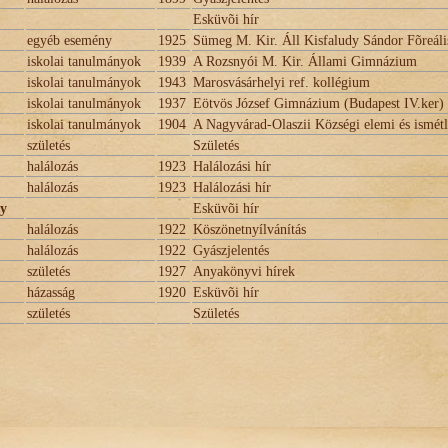
Esküvõi hír
egyéb esemény
1925
Sümeg M. Kir. Áll Kisfaludy Sándor Fõreáli
iskolai tanulmányok
1939
A Rozsnyói M. Kir. Állami Gimnázium
iskolai tanulmányok
1943
Marosvásárhelyi ref. kollégium
iskolai tanulmányok
1937
Eötvös József Gimnázium (Budapest IV.ker)
iskolai tanulmányok
1904
A Nagyvárad-Olaszii Községi elemi és ismétl
születés
Születés
halálozás
1923
Halálozási hír
halálozás
1923
Halálozási hír
ly
Esküvõi hír
halálozás
1922
Köszönetnyílvánítás
halálozás
1922
Gyászjelentés
születés
1927
Anyakönyvi hírek
házasság
1920
Esküvõi hír
születés
Születés