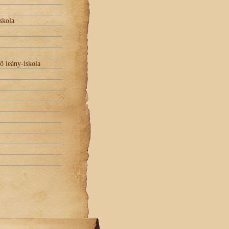
skola
õ leány-iskola