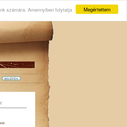
Megértettem
ink számára. Amennyiben folytatja
Z
non