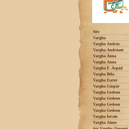
Név
Vargha
Vargha András
Vargha Andrásné
Vargha Anna
Vargha Anna
Vargha F. Árpád
Vargha Béla
Vargha Eszter
Vargha Gáspár
Vargha Gedeon
Vargha Gedeon
Vargha Gedeon
Vargha Gedeon
Vargha István
Vargha János
özv Vargha Jánosné