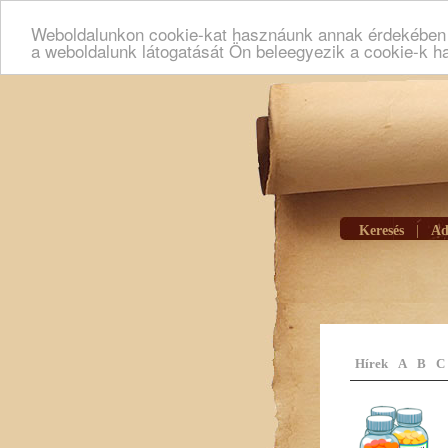
Weboldalunkon cookie-kat hasznáunk annak érdekében h
a weboldalunk látogatását Ön beleegyezik a cookie-k h
Keresés
|
Ad
Hírek
A
B
C