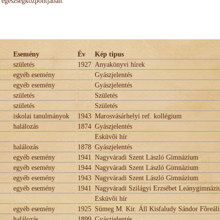
egészségközpontjában.
Esemény
Év
Kép tipus
születés
1927
Anyakönyvi hírek
egyéb esemény
Gyászjelentés
egyéb esemény
Gyászjelentés
születés
Születés
születés
Születés
iskolai tanulmányok
1943
Marosvásárhelyi ref. kollégium
halálozás
1874
Gyászjelentés
Esküvõi hír
halálozás
1878
Gyászjelentés
egyéb esemény
1941
Nagyváradi Szent László Gimnázium
egyéb esemény
1944
Nagyváradi Szent László Gimnázium
egyéb esemény
1943
Nagyváradi Szent László Gimnázium
egyéb esemény
1941
Nagyváradi Szilágyi Erzsébet Leánygimnáz
Esküvõi hír
egyéb esemény
1925
Sümeg M. Kir. Áll Kisfaludy Sándor Fõreáli
halálozás
1899
Gyászjelentés