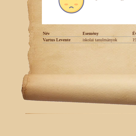
Név
Esemény
É
Vartus Levente
iskolai tanulmányok
1