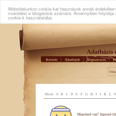
Weboldalunkon cookie-kat hasznáunk annak érdekében h
muködést a látogatóink számára. Amennyiben folytatja 
cookie-k használatába.
Adatbázis 
Keresés
|
Adatbázis
|
Regisztráció
|
E
Felh
Hírek
A
B
C
D
E
F
G
H
I
J
K
L
Migréned van? Jegyezd fel 