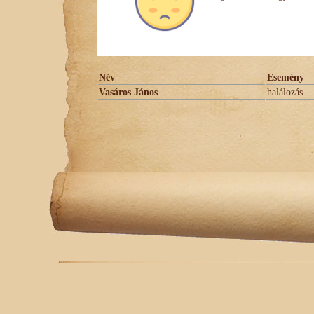
Név
Esemény
Vasáros János
halálozás