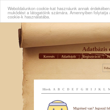
Weboldalunkon cookie-kat hasznáunk annak érdekében h
muködést a látogatóink számára. Amennyiben folytatja 
cookie-k használatába.
Adatbázis 
Keresés
|
Adatbázis
|
Regisztráció
|
E
Felh
Hírek
A
B
C
D
E
F
G
H
I
J
K
L
Migréned van? Jegyezd fel 