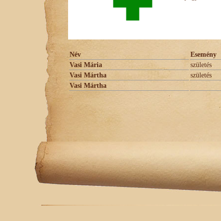
Név
Esemény
Vasi Mária
születés
Vasi Mártha
születés
Vasi Mártha