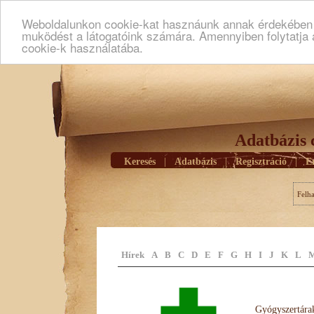
Weboldalunkon cookie-kat hasznáunk annak érdekében h
muködést a látogatóink számára. Amennyiben folytatja 
cookie-k használatába.
Adatbázis 
Keresés
|
Adatbázis
|
Regisztráció
|
E
Felh
Hírek
A
B
C
D
E
F
G
H
I
J
K
L
Gyógyszertárak