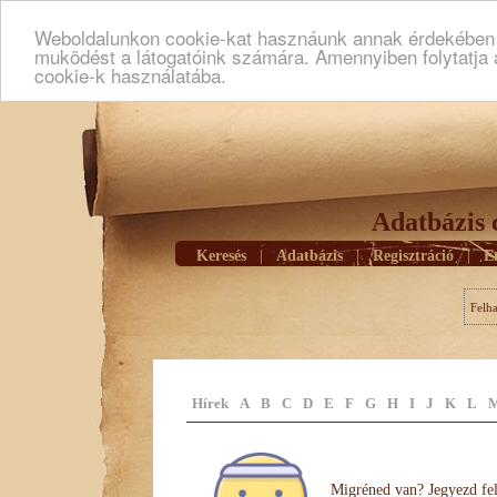
Weboldalunkon cookie-kat hasznáunk annak érdekében h
muködést a látogatóink számára. Amennyiben folytatja 
cookie-k használatába.
Adatbázis 
Keresés
|
Adatbázis
|
Regisztráció
|
E
Felh
Hírek
A
B
C
D
E
F
G
H
I
J
K
L
Migréned van? Jegyezd fel 