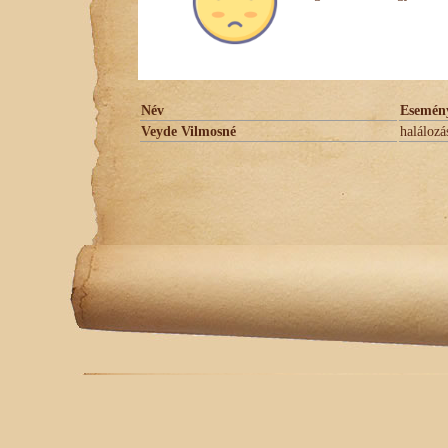
Név
Esemén
Veyde Vilmosné
halálozá