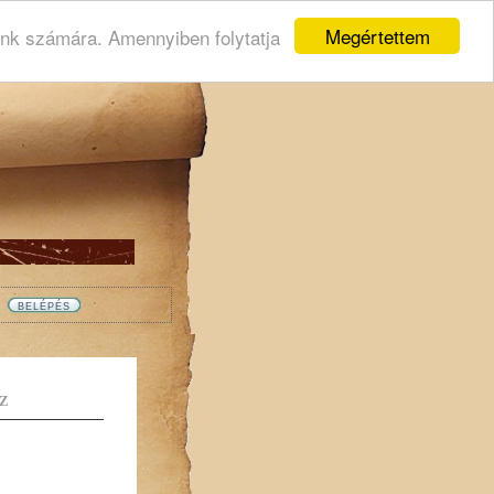
Megértettem
ink számára. Amennyiben folytatja
Z