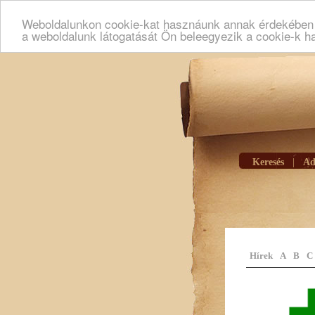
Weboldalunkon cookie-kat hasznáunk annak érdekében h
a weboldalunk látogatását Ön beleegyezik a cookie-k h
Keresés
|
Ad
Hírek
A
B
C