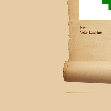
Név
Veier Lászlóné