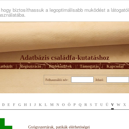
ogy biztosíthassuk a legoptimálisabb muködést a látogató
asználatába.
Adatbázis családfa-kutatáshoz
atbázis
|
Regisztráció
|
Emlékmûvek
|
Támogatás
|
Kapcsolat
Felhasználói név:
Jelszó:
D
E
F
G
H
I
J
K
L
M
N
O
Ö
P
Q
R
S
T
U
Ü
V
W
X
Gyógyszertárak, patikák elérhetöségei