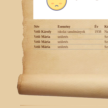
Név
Esemény
Év
Ké
Velõ Károly
iskolai tanulmányok
1938
Na
Velõ Mária
születés
Sz
Velõ Mária
születés
Sz
Velõ Mária
születés
Sz