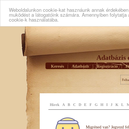
Weboldalunkon cookie-kat hasznáunk annak érdekében h
muködést a látogatóink számára. Amennyiben folytatja 
cookie-k használatába.
Adatbázis 
Keresés
|
Adatbázis
|
Regisztráció
|
E
Felh
Hírek
A
B
C
D
E
F
G
H
I
J
K
L
Migréned van? Jegyezd fel 