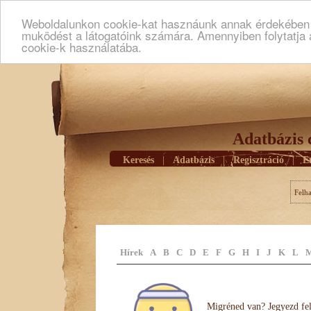
Weboldalunkon cookie-kat hasznáunk annak érdekében h
muködést a látogatóink számára. Amennyiben folytatja 
cookie-k használatába.
Adatbázis 
Keresés
|
Adatbázis
|
Regisztráció
|
E
Felh
Hírek
A
B
C
D
E
F
G
H
I
J
K
L
Migréned van? Jegyezd fel 