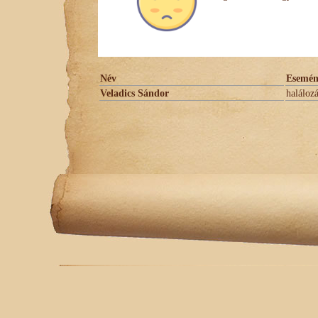
Név
Esemé
Veladics Sándor
haláloz