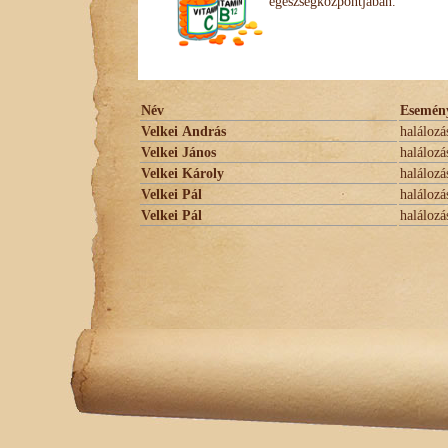
egészségközpontjában.
Név
Esemén
Velkei András
halálozá
Velkei János
halálozá
Velkei Károly
halálozá
Velkei Pál
halálozá
Velkei Pál
halálozá