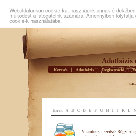
Weboldalunkon cookie-kat hasznáunk annak érdekében h
muködést a látogatóink számára. Amennyiben folytatja 
cookie-k használatába.
Adatbázis 
Keresés
|
Adatbázis
|
Regisztráció
|
E
Felh
Hírek
A
B
C
D
E
F
G
H
I
J
K
L
Vitaminokat szedsz? Rögzítsd e